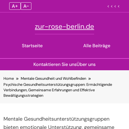
A+
A–
< < < <
zur-rose-berlin.de
Startseite
Alle Beiträge
Kontaktieren Sie uns
Über uns
Skip
Home
Mentale Gesundheit und Wohlbefinden
to
Psychische Gesundheitsunterstützungsgruppen: Ermächtigende
content
Verbindungen, Gemeinsame Erfahrungen und Effektive
Bewältigungsstrategien
Mentale Gesundheitsunterstützungsgruppen
bieten emotionale Unterstützung, gemeinsame