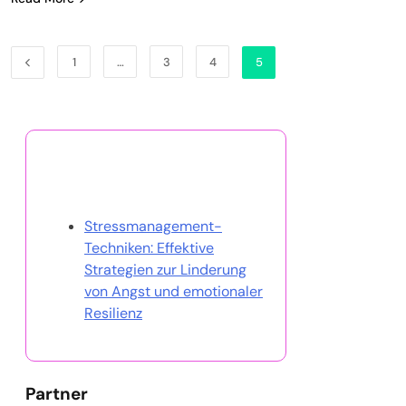
1
…
3
4
5
Entdecken Sie einen
zufälligen Beitrag
Stressmanagement-
Techniken: Effektive
Strategien zur Linderung
von Angst und emotionaler
Resilienz
Partner