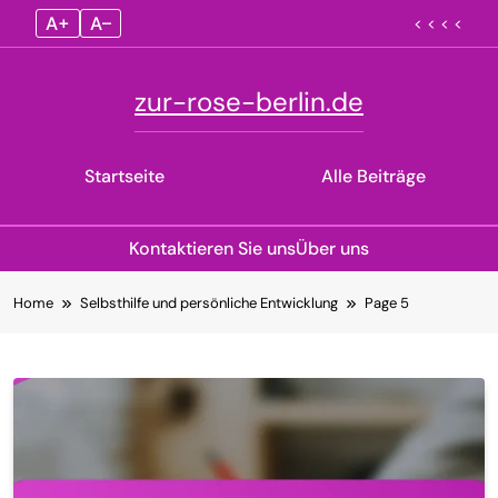
A+
A–
< < < <
zur-rose-berlin.de
Startseite
Alle Beiträge
Kontaktieren Sie uns
Über uns
Skip
Home
Selbsthilfe und persönliche Entwicklung
Page 5
to
content